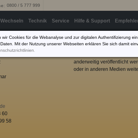
0800 / 5 777 999
ne:
Wechseln
Technik
Service
Hilfe & Support
Empfehle
 wir Cookies für die Webanalyse und zur digitalen Authentifizierung ei
Daten. Mit der Nutzung unserer Webseiten erklären Sie sich damit ein
enter
Sämtliche angebotene Info
nschutzrichtlinien.
e 13/14
schriftlicher Genehmigung
z
anderweitig veröffentlicht wer
oder in anderen Medien weite
mar
.de
3 60
 99 58