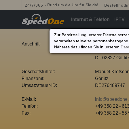
- Rund um die Uhr für Sie da!
24/7/365
Bestellhotli
Internet & Telefon
IPTV
Zur Bereitstellung unserer Dienste setzen
verarbeiten teilweise personenbezogene 
Anschrift:
Speedloc Datac
Näheres dazu finden Sie in unseren
Date
Karl-Marx-Straß
D - 02827 Görlit
Geschäftsführer:
Manuel Kretsch
Finanzamt:
Görlitz
Umsatzsteuer-ID:
DE276489747
E-Mail:
info@speedone
Telefon:
+49 358 22 - 61
Fax:
+49 358 22 - 55