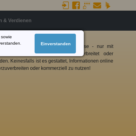
n & Verdienen
n sowie
verstanden.
Einverstanden
rmationen dürfen - auch auszugsweise - nur mit
 von Speedloc Datacenter weiterverbreitet oder
den. Keinesfalls ist es gestattet, Informationen online
rzuverbreiten oder kommerziell zu nutzen!